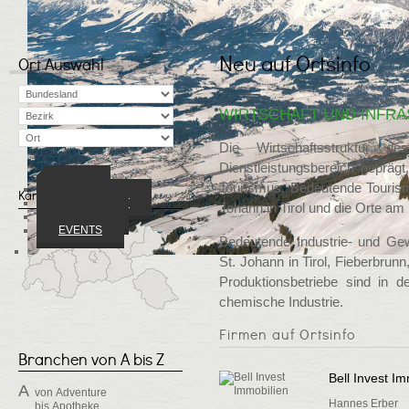
Neu auf Ortsinfo
Ort Auswahl
WIRTSCHAFT UND INFR
Die Wirtschaftsstruktur 
Dienstleistungsbereich geprägt
Tourismus. Bedeutende Tourism
ORTE
Karte ansehen
WIRTSCHAFT
Johann in Tirol und die Orte am
VEREINE
EVENTS
Bedeutende Industrie- und Ge
St. Johann in Tirol, Fieberbrunn
Produktionsbetriebe sind in 
chemische Industrie.
Firmen auf Ortsinfo
Branchen von A bis Z
Bell Invest Im
A
von
Adventure
Hannes Erber
bis
Apotheke