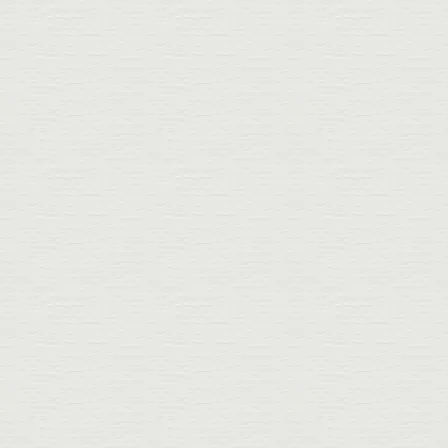
bis
Landmaschinen
M
von
Mode
bis
Malerei
N
von
Notar
bis
Notdienste
O
von
Optik & Hörgeräte
bis
Optiker
P
von
Personalhaus
bis
Post
Q
Es wurden keine
Branchen gefunden!
R
von
Restaurants
bis
Reisebüro
S
von
Sportwaren
bis
Steuerberater
T
von
Tankstelle
bis
Tierbedarf
U
von
Uhren & Schmuck
V
von
Videotheken
bis
Versicherung