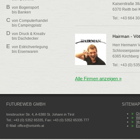
Kaiserstraße 38
B
von
Bogensport
6370 Reith bei 
bis
Banken
Tel.: +43 664 3
C
von
Computerhandel
bis
Campingplatz
D
von
Druck & Kreativ
Hairman - Vöt
bis
Dachdecker
Herr Hermann V
E
von
Estrichverlegung
Schlossergasse
bis
Eisenwaren
6365 Kirchberg i
F
von
Fliesen
bis
Fotobedarf
Tel.: +43 (0) 53
G
von
Gebäudereinigung
bis
Glaserei
Alle Firmen anzeigen »
H
von
Hotels
bis
Holzhandel
I
von
Immobilien
FUTUREWEB GMBH
bis
Internet-Provider
SITEMA
J
Es wurden keine
Or
Innsbrucker Str. 4, A-6380 St. Johann in Tirol
Branchen gefunden!
Wi
Tel.: +43 (0) 5352 65335, Fax: +43 (0) 5352 65335 777
Ve
K
von
Konditoreien
E-Mail:
office@ortsinfo.at
Ev
bis
Komplementärmedizin
L
von
Lift