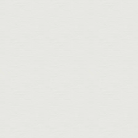
W
von
Werbung
bis
Werbung & Marketing
X
Es wurden keine
Branchen gefunden!
Y
Es wurden keine
Branchen gefunden!
Z
von
Zimmer
bis
Zimmerei